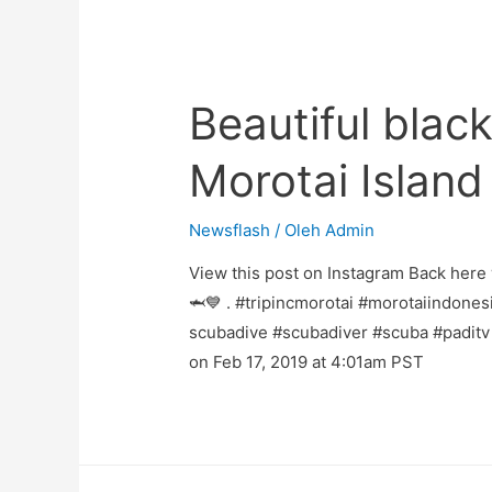
Beautiful black
Morotai Island
Newsflash
/ Oleh
Admin
View this post on Instagram Back here w
🦈💙 . #tripincmorotai #morotaiindone
scubadive #scubadiver #scuba #paditv
on Feb 17, 2019 at 4:01am PST