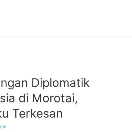
ungan Diplomatik
ia di Morotai,
u Terkesan
min