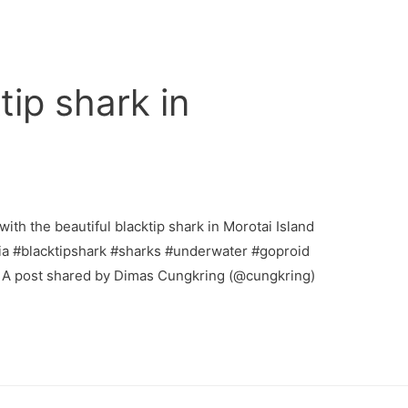
tip shark in
ith the beautiful blacktip shark in Morotai Island
sia #blacktipshark #sharks #underwater #goproid
 A post shared by Dimas Cungkring (@cungkring)