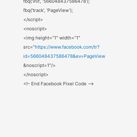
fbq(‘init’, ‘566048437586478’);
fbq(‘track’, ‘PageView’);
</script>
<noscript>
<img height=”1″ width=”1″
src=”
https://www.facebook.com/
tr?
id=566048437586478&ev=
PageView
&noscript=1″/>
</noscript>
<!– End Facebook Pixel Code –>