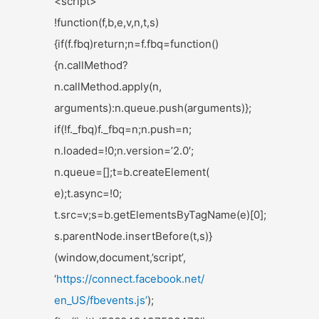
<script>
!function(f,b,e,v,n,t,s)
{if(f.fbq)return;n=f.fbq=
function()
{n.callMethod?
n.callMethod.apply(n,
arguments):n.queue.push(
arguments)};
if(!f._fbq)f._fbq=n;n.push=n;
n.loaded=!0;n.version=’2.0′;
n.queue=[];t=b.createElement(
e);t.async=!0;
t.src=v;s=b.
getElementsByTagName(e)[0];
s.parentNode.insertBefore(t,s)
}
(window,document,’script’,
‘
https://connect.facebook.net/
en_US/fbevents.js’
);