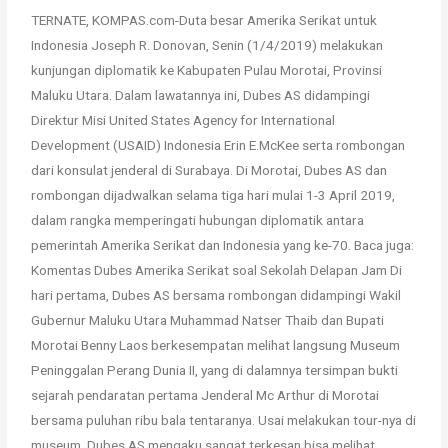
TERNATE, KOMPAS.com-Duta besar Amerika Serikat untuk
Indonesia Joseph R. Donovan, Senin (1/4/2019) melakukan
kunjungan diplomatik ke Kabupaten Pulau Morotai, Provinsi
Maluku Utara. Dalam lawatannya ini, Dubes AS didampingi
Direktur Misi United States Agency for International
Development (USAID) Indonesia Erin E.McKee serta rombongan
dari konsulat jenderal di Surabaya. Di Morotai, Dubes AS dan
rombongan dijadwalkan selama tiga hari mulai 1-3 April 2019,
dalam rangka memperingati hubungan diplomatik antara
pemerintah Amerika Serikat dan Indonesia yang ke-70. Baca juga:
Komentas Dubes Amerika Serikat soal Sekolah Delapan Jam Di
hari pertama, Dubes AS bersama rombongan didampingi Wakil
Gubernur Maluku Utara Muhammad Natser Thaib dan Bupati
Morotai Benny Laos berkesempatan melihat langsung Museum
Peninggalan Perang Dunia II, yang di dalamnya tersimpan bukti
sejarah pendaratan pertama Jenderal Mc Arthur di Morotai
bersama puluhan ribu bala tentaranya. Usai melakukan tour-nya di
museum, Dubes AS mengaku sangat terkesan bisa melihat