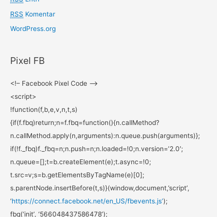
RSS
Komentar
WordPress.org
Pixel FB
<!– Facebook Pixel Code –>
<script>
!function(f,b,e,v,n,t,s)
{if(f.fbq)return;n=f.fbq=
function(){n.callMethod?
n.callMethod.apply(n,
arguments):n.queue.push(
arguments)};
if(!f._fbq)f._fbq=n;n.push=n;
n.loaded=!0;n.version=’2.0′;
n.queue=[];t=b.createElement(
e);t.async=!0;
t.src=v;s=b.
getElementsByTagName(e)[0];
s.parentNode.insertBefore(t,s)
}(window,document,’script’,
‘
https://connect.facebook.net/
en_US/fbevents.js’
);
fbq(‘init’, ‘566048437586478’);