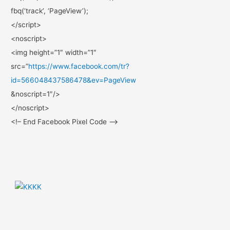
fbq(‘track’, ‘PageView’);
</script>
<noscript>
<img height=”1″ width=”1″
src=”
https://www.facebook.com/
tr?
id=566048437586478&ev=
PageView
&noscript=1″/>
</noscript>
<!– End Facebook Pixel Code –>