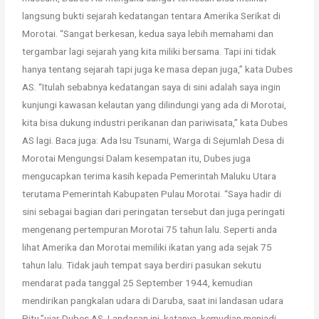
langsung bukti sejarah kedatangan tentara Amerika Serikat di
Morotai. “Sangat berkesan, kedua saya lebih memahami dan
tergambar lagi sejarah yang kita miliki bersama. Tapi ini tidak
hanya tentang sejarah tapi juga ke masa depan juga,” kata Dubes
AS. “Itulah sebabnya kedatangan saya di sini adalah saya ingin
kunjungi kawasan kelautan yang dilindungi yang ada di Morotai,
kita bisa dukung industri perikanan dan pariwisata,” kata Dubes
AS lagi. Baca juga: Ada Isu Tsunami, Warga di Sejumlah Desa di
Morotai Mengungsi Dalam kesempatan itu, Dubes juga
mengucapkan terima kasih kepada Pemerintah Maluku Utara
terutama Pemerintah Kabupaten Pulau Morotai. “Saya hadir di
sini sebagai bagian dari peringatan tersebut dan juga peringati
mengenang pertempuran Morotai 75 tahun lalu. Seperti anda
lihat Amerika dan Morotai memiliki ikatan yang ada sejak 75
tahun lalu. Tidak jauh tempat saya berdiri pasukan sekutu
mendarat pada tanggal 25 September 1944, kemudian
mendirikan pangkalan udara di Daruba, saat ini landasan udara
Pitu,”ujar Dubes AS. Landasan ini, katanya, kemudian menjadi