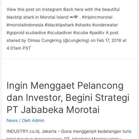
View this post on Instagram Back here with the beautiful
blacktip shark in Morotai Island 🦈💙 . #tripincmorotai
#morotaiindonesia #blacktipshark #sharks #underwater
#goproid scubadive #scubadiver #scuba #paditv A post
shared by Dimas Cungkring (@cungkring) on Feb 17, 2019 at
4:01am PST
Ingin Menggaet Pelancong
dan Investor, Begini Strategi
PT Jababeka Morotai
News
/ Oleh
Admin
INDUSTRY.co.id, Jakarta – Guna menggenjot kedatangan turis