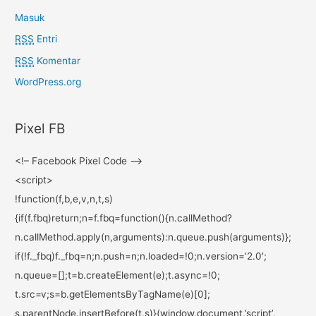
Masuk
RSS
Entri
RSS
Komentar
WordPress.org
Pixel FB
<!– Facebook Pixel Code –>
<script>
!function(f,b,e,v,n,t,s)
{if(f.fbq)return;n=f.fbq=
function(){n.callMethod?
n.callMethod.apply(n,
arguments):n.queue.push(
arguments)};
if(!f._fbq)f._fbq=n;n.push=n;
n.loaded=!0;n.version=’2.0′;
n.queue=[];t=b.createElement(
e);t.async=!0;
t.src=v;s=b.
getElementsByTagName(e)[0];
s.parentNode.insertBefore(t,s)
}(window,document,’script’,