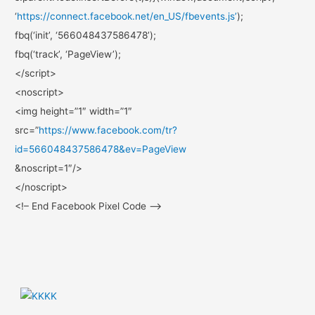
‘
https://connect.facebook.net/
en_US/fbevents.js’
);
fbq(‘init’, ‘566048437586478’);
fbq(‘track’, ‘PageView’);
</script>
<noscript>
<img height=”1″ width=”1″
src=”
https://www.facebook.com/
tr?
id=566048437586478&ev=
PageView
&noscript=1″/>
</noscript>
<!– End Facebook Pixel Code –>