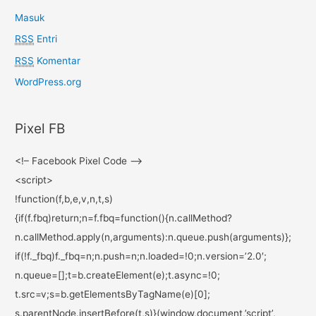
Masuk
RSS
Entri
RSS
Komentar
WordPress.org
Pixel FB
<!– Facebook Pixel Code –>
<script>
!function(f,b,e,v,n,t,s)
{if(f.fbq)return;n=f.fbq=
function(){n.callMethod?
n.callMethod.apply(n,
arguments):n.queue.push(
arguments)};
if(!f._fbq)f._fbq=n;n.push=n;
n.loaded=!0;n.version=’2.0′;
n.queue=[];t=b.createElement(
e);t.async=!0;
t.src=v;s=b.
getElementsByTagName(e)[0];
s.parentNode.insertBefore(t,s)
}(window,document,’script’,