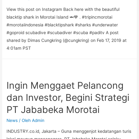
View this post on Instagram Back here with the beautiful
blacktip shark in Morotai Island 🦈💙 . #tripincmorotai
#morotaiindonesia #blacktipshark #sharks #underwater
#goproid scubadive #scubadiver #scuba #paditv A post
shared by Dimas Cungkring (@cungkring) on Feb 17, 2019 at
4:01am PST
Ingin Menggaet Pelancong
dan Investor, Begini Strategi
PT Jababeka Morotai
News
/ Oleh
Admin
INDUSTRY.co.id, Jakarta – Guna menggenjot kedatangan turis