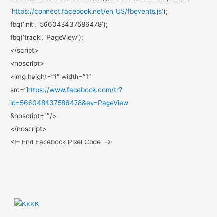
‘
https://connect.facebook.net/
en_US/fbevents.js’
);
fbq(‘init’, ‘566048437586478’);
fbq(‘track’, ‘PageView’);
</script>
<noscript>
<img height=”1″ width=”1″
src=”
https://www.facebook.com/
tr?
id=566048437586478&ev=
PageView
&noscript=1″/>
</noscript>
<!– End Facebook Pixel Code –>