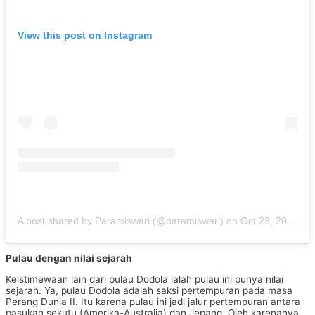
View this post on Instagram
A post shared by Paramiswari (@paramiswari)
on
Oct 23, 2018 at 6:12pm PDT
Pulau dengan nilai sejarah
Keistimewaan lain dari pulau Dodola ialah pulau ini punya nilai
sejarah. Ya, pulau Dodola adalah saksi pertempuran pada masa
Perang Dunia II. Itu karena pulau ini jadi jalur pertempuran antara
pasukan sekutu (Amerika-Australia) dan Jepang. Oleh karenanya,