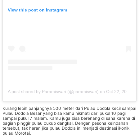
View this post on Instagram
A post shared by Paramiswari (@paramiswari)
on
Oct 22, 2018 at 6:15pm PDT
Kurang lebih panjangnya 500 meter dari Pulau Dodola kecil sampai
Pulau Dodola Besar yang bisa kamu nikmati dari pukul 10 pagi
sampai pukul 7 malam. Kamu juga bisa berenang di sana karena di
bagian pinggir pulau cukup dangkal. Dengan pesona keindahan
tersebut, tak heran jika pulau Dodola ini menjadi destinasi ikonik
pulau Morotai.