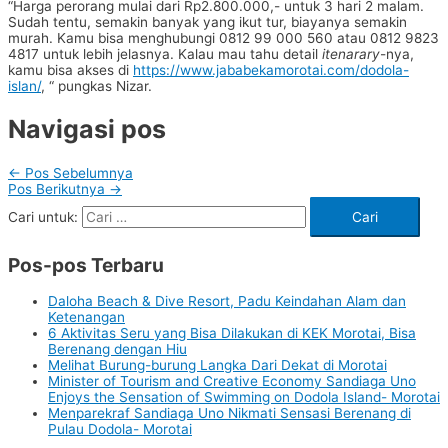
“Harga perorang mulai dari Rp2.800.000,- untuk 3 hari 2 malam.
Sudah tentu, semakin banyak yang ikut tur, biayanya semakin
murah. Kamu bisa menghubungi 0812 99 000 560 atau 0812 9823
4817 untuk lebih jelasnya. Kalau mau tahu detail
itenarary
-nya,
kamu bisa akses di
https://www.jababekamorotai.com/dodola-
islan/
, “ pungkas Nizar.
Navigasi pos
←
Pos Sebelumnya
Pos Berikutnya
→
Cari untuk:
Pos-pos Terbaru
Daloha Beach & Dive Resort, Padu Keindahan Alam dan
Ketenangan
6 Aktivitas Seru yang Bisa Dilakukan di KEK Morotai, Bisa
Berenang dengan Hiu
Melihat Burung-burung Langka Dari Dekat di Morotai
Minister of Tourism and Creative Economy Sandiaga Uno
Enjoys the Sensation of Swimming on Dodola Island- Morotai
Menparekraf Sandiaga Uno Nikmati Sensasi Berenang di
Pulau Dodola- Morotai