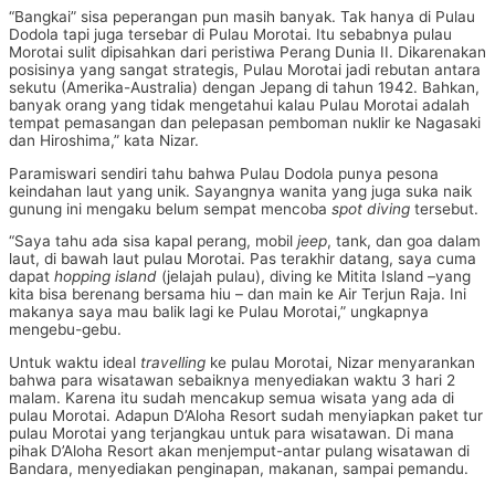
“Bangkai” sisa peperangan pun masih banyak. Tak hanya di Pulau
Dodola tapi juga tersebar di Pulau Morotai. Itu sebabnya pulau
Morotai sulit dipisahkan dari peristiwa Perang Dunia II. Dikarenakan
posisinya yang sangat strategis, Pulau Morotai jadi rebutan antara
sekutu (Amerika-Australia) dengan Jepang di tahun 1942. Bahkan,
banyak orang yang tidak mengetahui kalau Pulau Morotai adalah
tempat pemasangan dan pelepasan pemboman nuklir ke Nagasaki
dan Hiroshima,” kata Nizar.
Paramiswari sendiri tahu bahwa Pulau Dodola punya pesona
keindahan laut yang unik. Sayangnya wanita yang juga suka naik
gunung ini mengaku belum sempat mencoba
spot diving
tersebut.
“Saya tahu ada sisa kapal perang, mobil
jeep
, tank, dan goa dalam
laut, di bawah laut pulau Morotai. Pas terakhir datang, saya cuma
dapat
hopping island
(jelajah pulau), diving ke Mitita Island –yang
kita bisa berenang bersama hiu – dan main ke Air Terjun Raja. Ini
makanya saya mau balik lagi ke Pulau Morotai,” ungkapnya
mengebu-gebu.
Untuk waktu ideal
travelling
ke pulau Morotai, Nizar menyarankan
bahwa para wisatawan sebaiknya menyediakan waktu 3 hari 2
malam. Karena itu sudah mencakup semua wisata yang ada di
pulau Morotai. Adapun D’Aloha Resort sudah menyiapkan paket tur
pulau Morotai yang terjangkau untuk para wisatawan. Di mana
pihak D’Aloha Resort akan menjemput-antar pulang wisatawan di
Bandara, menyediakan penginapan, makanan, sampai pemandu.