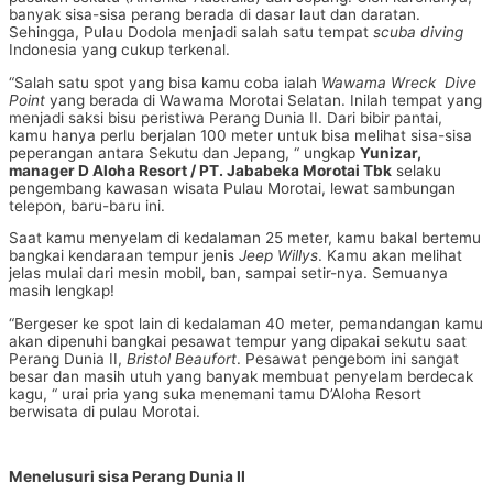
banyak sisa-sisa perang berada di dasar laut dan daratan.
Sehingga, Pulau Dodola menjadi salah satu tempat
scuba diving
Indonesia yang cukup terkenal.
“Salah satu spot yang bisa kamu coba ialah
Wawama Wreck Dive
Point
yang berada di Wawama Morotai Selatan. Inilah tempat yang
menjadi saksi bisu peristiwa Perang Dunia II. Dari bibir pantai,
kamu hanya perlu berjalan 100 meter untuk bisa melihat sisa-sisa
peperangan antara Sekutu dan Jepang, “ ungkap
Yunizar,
manager D Aloha Resort / PT. Jababeka Morotai Tbk
selaku
pengembang kawasan wisata Pulau Morotai, lewat sambungan
telepon, baru-baru ini.
Saat kamu menyelam di kedalaman 25 meter, kamu bakal bertemu
bangkai kendaraan tempur jenis
Jeep Willys
. Kamu akan melihat
jelas mulai dari mesin mobil, ban, sampai setir-nya. Semuanya
masih lengkap!
“Bergeser ke spot lain di kedalaman 40 meter, pemandangan kamu
akan dipenuhi bangkai pesawat tempur yang dipakai sekutu saat
Perang Dunia II,
Bristol Beaufort
. Pesawat pengebom ini sangat
besar dan masih utuh yang banyak membuat penyelam berdecak
kagu, “ urai pria yang suka menemani tamu D’Aloha Resort
berwisata di pulau Morotai.
Menelusuri sisa Perang Dunia II