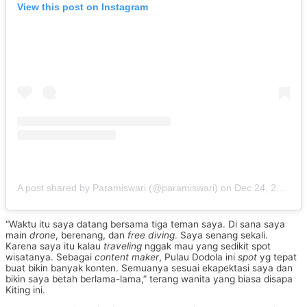
View this post on Instagram
A post shared by Paramiswari (@paramiswari)
on
Dec 24, 2015 at 11:35pm PST
“Waktu itu saya datang bersama tiga teman saya. Di sana saya
main
drone
, berenang, dan
free diving
. Saya senang sekali.
Karena saya itu kalau
traveling
nggak mau yang sedikit spot
wisatanya. Sebagai
content maker
, Pulau Dodola ini
spot
yg tepat
buat bikin banyak konten. Semuanya sesuai ekapektasi saya dan
bikin saya betah berlama-lama,” terang wanita yang biasa disapa
Kiting ini.