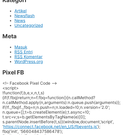
Kategori
Artikel
Newsflash
News
Uncategorized
Meta
Masuk
RSS
Entri
RSS
Komentar
WordPress.org
Pixel FB
<!– Facebook Pixel Code –>
<script>
!function(f,b,e,v,n,t,s)
{if(f.fbq)return;n=f.fbq=
function(){n.callMethod?
n.callMethod.apply(n,
arguments):n.queue.push(
arguments)};
if(!f._fbq)f._fbq=n;n.push=n;
n.loaded=!0;n.version=’2.0′;
n.queue=[];t=b.createElement(
e);t.async=!0;
t.src=v;s=b.
getElementsByTagName(e)[0];
s.parentNode.insertBefore(t,s)
}(window,document,’script’,
‘
https://connect.facebook.net/
en_US/fbevents.js’
);
fbq(‘init’, ‘566048437586478’);