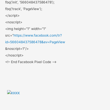
fbq(‘init’, ‘566048437586478’);
fbq(‘track’, ‘PageView’);
</script>
<noscript>
<img height=”1″ width=”1″
src=”
https://www.facebook.com/
tr?
id=566048437586478&ev=
PageView
&noscript=1″/>
</noscript>
<!– End Facebook Pixel Code –>