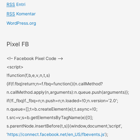
RSS
Entri
RSS
Komentar
WordPress.org
Pixel FB
<!– Facebook Pixel Code –>
<script>
!function(f,b,e,v,n,t,s)
{if(f.fbq)return;n=f.fbq=
function(){n.callMethod?
n.callMethod.apply(n,
arguments):n.queue.push(
arguments)};
if(!f._fbq)f._fbq=n;n.push=n;
n.loaded=!0;n.version=’2.0′;
n.queue=[];t=b.createElement(
e);t.async=!0;
t.src=v;s=b.
getElementsByTagName(e)[0];
s.parentNode.insertBefore(t,s)
}(window,document,’script’,
‘
https://connect.facebook.net/
en_US/fbevents.js’
);