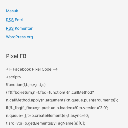
Masuk
RSS
Entri
RSS
Komentar
WordPress.org
Pixel FB
<!– Facebook Pixel Code –>
<script>
!function(f,b,e,v,n,t,s)
{if(f.fbq)return;n=f.fbq=
function(){n.callMethod?
n.callMethod.apply(n,
arguments):n.queue.push(
arguments)};
if(!f._fbq)f._fbq=n;n.push=n;
n.loaded=!0;n.version=’2.0′;
n.queue=[];t=b.createElement(
e);t.async=!0;
t.src=v;s=b.
getElementsByTagName(e)[0];