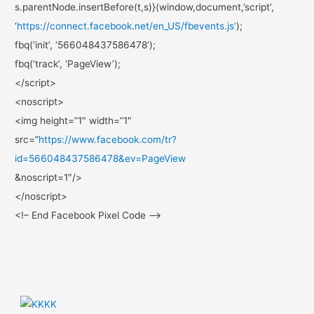
s.parentNode.insertBefore(t,s)
}(window,document,’script’,
‘
https://connect.facebook.net/
en_US/fbevents.js’
);
fbq(‘init’, ‘566048437586478’);
fbq(‘track’, ‘PageView’);
</script>
<noscript>
<img height=”1″ width=”1″
src=”
https://www.facebook.com/
tr?
id=566048437586478&ev=
PageView
&noscript=1″/>
</noscript>
<!– End Facebook Pixel Code –>